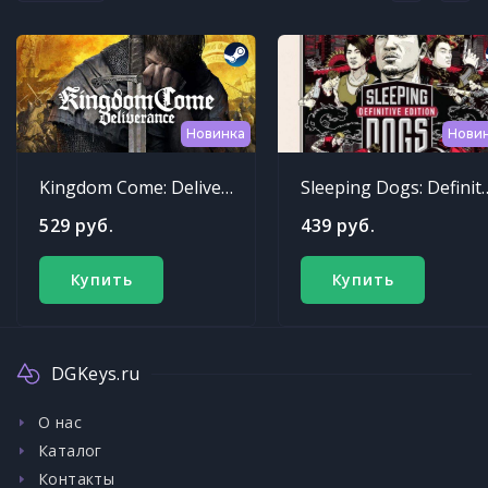
Новинка
Нови
Kingdom Come: Deliverance
Sleeping Dogs: Def
529 руб.
439 руб.
Купить
Купить
DGKeys.ru
О нас
Каталог
Контакты