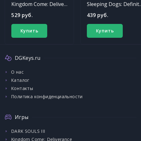
Kingdom Come: Deliverance
Sleeping Dogs: Def
529 руб.
439 руб.
Купить
Купить
DGKeys.ru
О нас
Каталог
Контакты
Политика конфиденциальности
Игры
DARK SOULS III
Kingdom Come: Deliverance