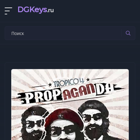
DGKeys
.ru