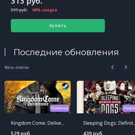
313 руб.
599 руб.
48% скидка
Купить
Последние обновления
Весь список
Новинка
Нови
Kingdom Come: Deliverance
Sleeping Dogs: Def
529 руб.
439 руб.