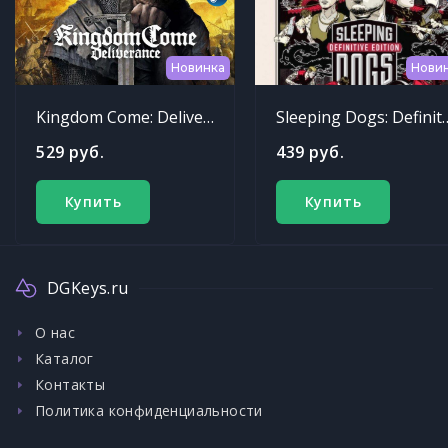
Новинка
Нови
Kingdom Come: Deliverance
Sleeping Dogs: Def
529 руб.
439 руб.
Купить
Купить
DGKeys.ru
О нас
Каталог
Контакты
Политика конфиденциальности