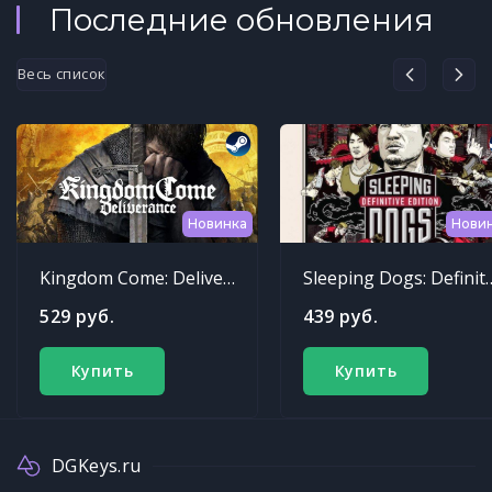
Последние обновления
Весь список
Новинка
Нови
Kingdom Come: Deliverance
Sleeping Dogs: Def
529 руб.
439 руб.
Купить
Купить
DGKeys.ru