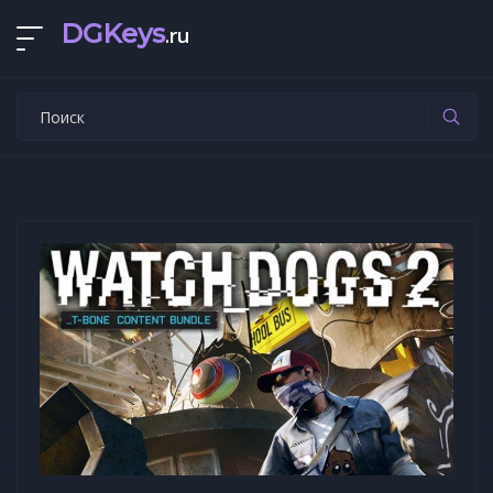
DGKeys
.ru