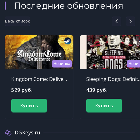
Последние обновления
Весь список
Новинка
Нови
Kingdom Come: Deliverance
Sleeping Dogs: Def
529 руб.
439 руб.
Купить
Купить
DGKeys.ru