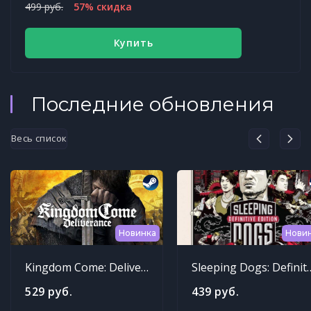
499 руб.
57% скидка
Купить
Последние обновления
Весь список
Новинка
Нови
Kingdom Come: Deliverance
Sleeping Dogs: Def
529 руб.
439 руб.