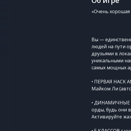
Об игре
«Очень хорошая A
Вы — единствен
людей на пути о
друзьями в лока
уникальными нав
самых мощных ар
• ПЕРВАЯ HACK A
Майком Ли (авто
• ДИНАМИЧНЫЕ БО
орды, будь они 
Активируйте жаж
• 5 КЛАССОВ с у