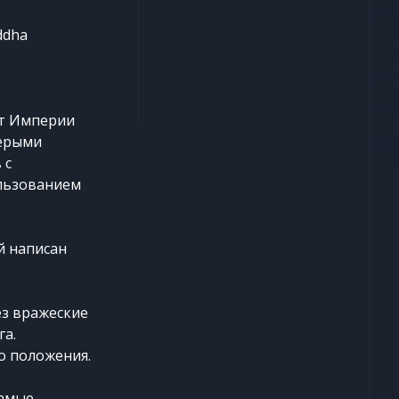
ddha
ит Империи
верыми
 с
ользованием
й написан
ез вражеские
га.
о положения.
самые