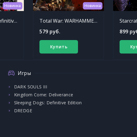
Новинка
Новинка
Sleeping Dogs: Definitive Edition
Total War: WARHAMMER - Chaos Warriors Race Pack
Starcra
579 руб.
899 ру
Купить
Ку
Игры
DARK SOULS III
Kingdom Come: Deliverance
Sleeping Dogs: Definitive Edition
DREDGE