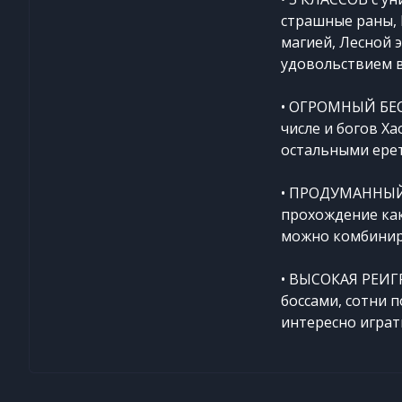
страшные раны, 
магией, Лесной 
удовольствием в
• ОГРОМНЫЙ БЕСТ
числе и богов Ха
остальными ере
• ПРОДУМАННЫЙ 
прохождение как
можно комбинир
• ВЫСОКАЯ РЕИГР
боссами, сотни 
интересно играт