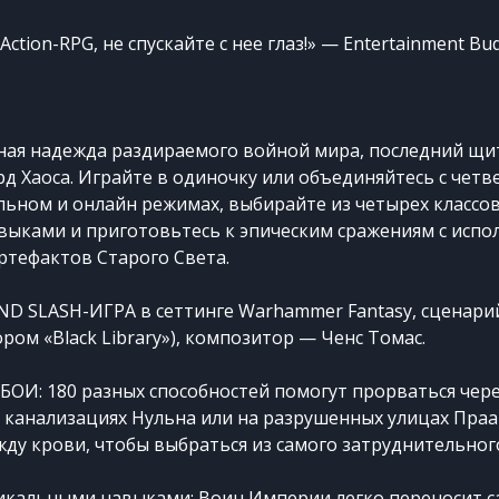
ction-RPG, не спускайте с нее глаз!» — Entertainment Bu
ная надежда раздираемого войной мира, последний щ
рд Хаоса. Играйте в одиночку или объединяйтесь с чет
льном и онлайн режимах, выбирайте из четырех классов
ыками и приготовьтесь к эпическим сражениям с исп
тефактов Старого Света.
ND SLASH-ИГРА в сеттинге Warhammer Fantasy, сценари
ром «Black Library»), композитор — Ченс Томас.
И: 180 разных способностей помогут прорваться чер
в канализациях Нульна или на разрушенных улицах Праа
ду крови, чтобы выбраться из самого затруднительног
никальными навыками: Воин Империи легко переносит 