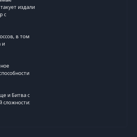
такует издали
р с
ссов, в том
 и
тное
 способности
е и Битва с
й сложности: