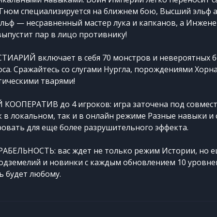
Гном специализируется на ближнем бою, Высший эльф а
эльф — несравненный мастер лука и капканов, а Инжене
ыпустит пар в лицо противнику!
ИАРИЙ включает в себя 70 монстров и невероятных бо
оса. Сражайтесь со слугами Нургла, порождениями Хорна
тическими тварями!
КООПЕРАТИВ до 4 игроков: игра заточена под совмес
 в локальном, так и в онлайн режиме Разные навыки и
овать для еще более разрушительного эффекта.
АБЕЛЬНОСТЬ: вас ждет не только режим Истории, но ещ
подземелий и новинки с каждым обновлением 10 уровне
ь будет любому.