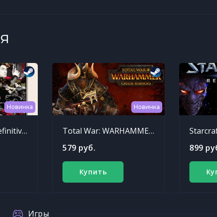
я
Новинка
Новинка
Sleeping Dogs: Definitive Edition
Total War: WARHAMMER - Chaos Warriors Race Pack
Starcra
579 руб.
899 ру
Купить
Ку
Игры