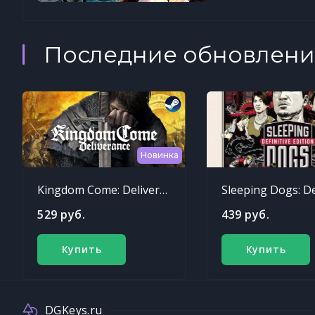
Последние обновлени
Новинка
Kingdom Come: Deliverance
529 руб.
439 руб.
Купить
Купить
DGKeys.ru