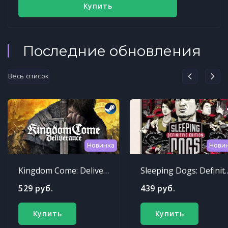
Купить
Последние обновления
Весь список
Новинка
Нови
Kingdom Come: Deliverance
Sleeping Dogs: Def
529 руб.
439 руб.
Купить
Купить