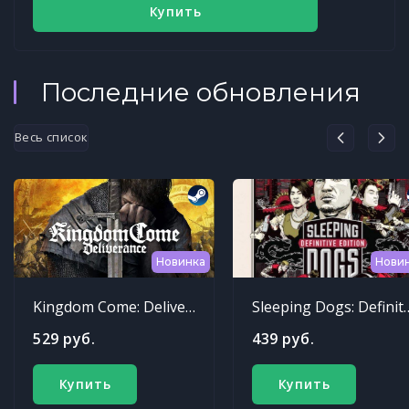
Купить
Последние обновления
Весь список
Новинка
Нови
Kingdom Come: Deliverance
Sleeping Dogs: Def
529 руб.
439 руб.
Купить
Купить