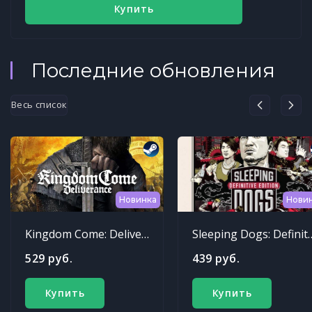
Купить
Последние обновления
Весь список
Новинка
Нови
Kingdom Come: Deliverance
Sleeping Dogs: Def
529 руб.
439 руб.
Купить
Купить