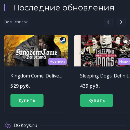
Последние обновления
Весь список
Новинка
Нови
Kingdom Come: Deliverance
Sleeping Dogs: Def
529 руб.
439 руб.
Купить
Купить
DGKeys.ru