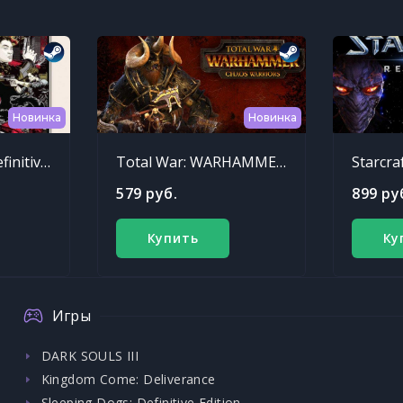
Новинка
Новинка
Sleeping Dogs: Definitive Edition
Total War: WARHAMMER - Chaos Warriors Race Pack
Starcra
579 руб.
899 ру
Купить
Ку
Игры
DARK SOULS III
Kingdom Come: Deliverance
Sleeping Dogs: Definitive Edition