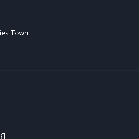
ies Town
я