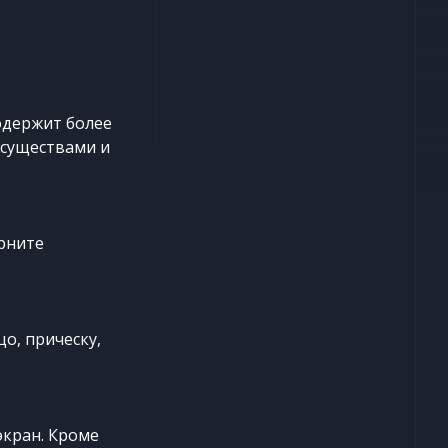
одержит более
 существами и
рните
о, прическу,
экран. Кроме