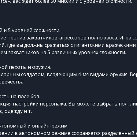
orce», вас ждет более 50 миссий и 5 уровней сложности.
й и 5 уровней сложности.
ие против захватчиков-агрессоров полно хаоса. Игра с
ий, где вы должны сражаться с гигантскими вражескими
м захватчиков на 5 различных уровнях сложности.
ной пехоты и оружия.
ндарным солдатом, владеющим 4-мя видами оружия. Ве
овечества.
сть на поле боя.
кция настройки персонажа. Вы можете выбрать пол, лиц
с, одежду и т.
втономный и онлайн-режим.
ении в автономном режиме сохраняется разделенный 