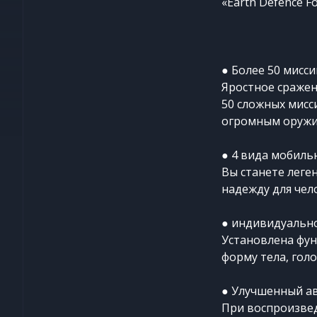
«Earth Defence F
● Более 50 мисси
Яростное сражен
50 сложных мисс
огромным оружие
● 4 вида мобиль
Вы станете леге
надежду для чел
● индивидуально
Установлена фун
форму тела, голо
● Улучшенный а
При воспроизвед