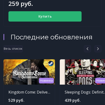
259 руб.
Купить
Последние обновления
Весь список
Новинка
Нови
Kingdom Come: Deliverance
Sleeping Dogs: Def
529 руб.
439 руб.