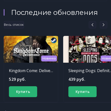
Последние обновления
Весь список
Новинка
Нови
Kingdom Come: Deliverance
Sleeping Dogs: Def
529 руб.
439 руб.
Купить
Купить