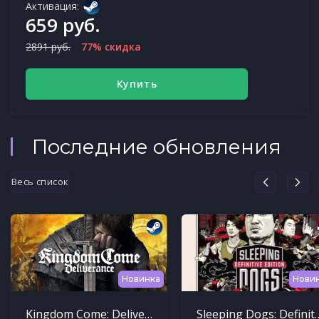
Активация:
659 руб.
2891 руб.
77% скидка
Купить
Последние обновления
Весь список
Новинка
Нови
Kingdom Come: Deliverance
Sleeping Dogs: Def