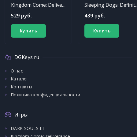
Kingdom Come: Deliverance
Sleeping Dogs: Def
529 руб.
439 руб.
Купить
Купить
DGKeys.ru
О нас
Каталог
Контакты
Политика конфиденциальности
Игры
DARK SOULS III
Kingdom Come: Deliverance