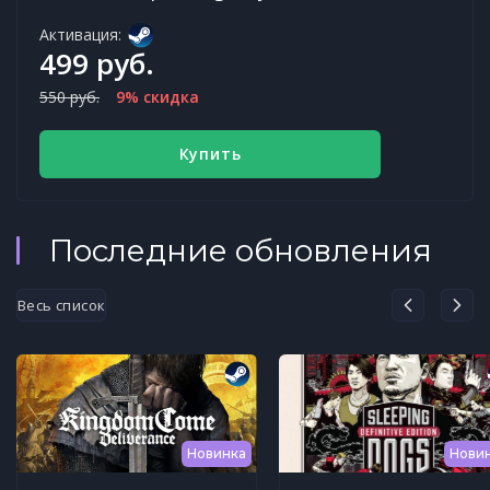
Активация:
499 руб.
550 руб.
9% скидка
Купить
Последние обновления
Весь список
Новинка
Нови