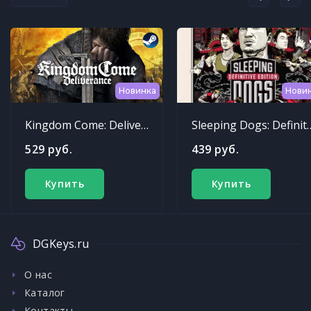
Новинка
Нови
Kingdom Come: Deliverance
Sleeping Dogs: Def
529 руб.
439 руб.
Купить
Купить
DGKeys.ru
О нас
Каталог
Контакты