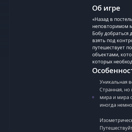
Об игре
«Назад в постел
неповторимом ми
Бобу добраться 
взять под контр
путешествует по
объектами, кото
которых необход
Особеннос
Уникальная в
Cтранная, но
мира и мира 
иногда немно
Изометричес
Путешествуй