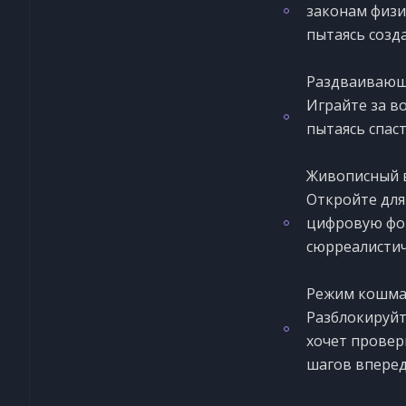
законам физи
пытаясь созд
Раздваивающ
Играйте за в
пытаясь спаст
Живописный 
Откройте для
цифровую фор
сюрреалисти
Режим кошма
Pазблокируйт
хочет провер
шагов вперед,