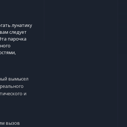
гать лунатику
вам следует
Эта парочка
нного
остями,
нный вымысел
 реального
тического и
им вызов