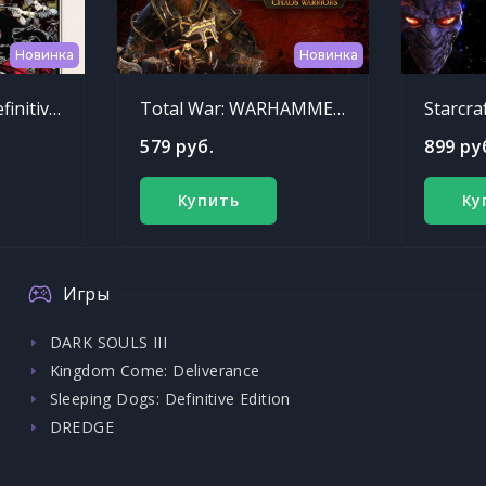
Новинка
Новинка
Sleeping Dogs: Definitive Edition
Total War: WARHAMMER - Chaos Warriors Race Pack
Starcra
579 руб.
899 ру
Купить
Ку
Игры
DARK SOULS III
Kingdom Come: Deliverance
Sleeping Dogs: Definitive Edition
DREDGE