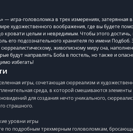
ь» — игра-головоломка в трех измерениях, затерянная в
ре художественного воображения, где вы будете помо
до кровати целым и невредимым. Чтобы этого достичь, 
оль его подсознательного хранителя по имени Подбоб. 
 сюрреалистическому, живописному миру сна, наполне
рые будут направлять Боба в постель, но также и опасн
имо избегать!
ти
селенная игры, сочетающая сюрреализм и художестве
 пленительная среда, в которой смешиваются элементы
сновидений для создания нечто уникального, сюрреалис
го страшного.
кие уровни игры
те по подробным трехмерным головоломкам, бросающ