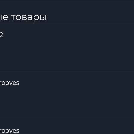
ые товары
 2
rooves
rooves