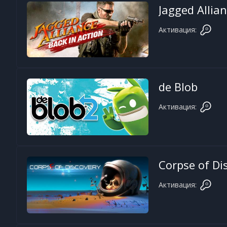
Jagged Allian
Активация:
de Blob
Активация:
Corpse of Di
Активация: