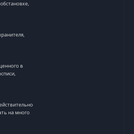
 обстановке,
хранителя,
щенного в
списи,
действительно
ть на много