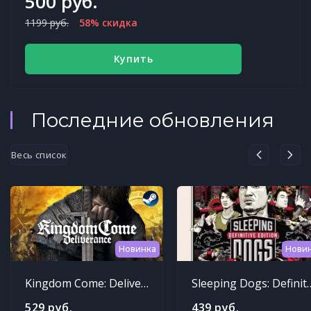
500 руб.
1199 руб.
58% скидка
Купить
Последние обновления
Весь список
Новинка
Нови
Kingdom Come: Deliverance
Sleeping Dogs: Def
529 руб.
439 руб.