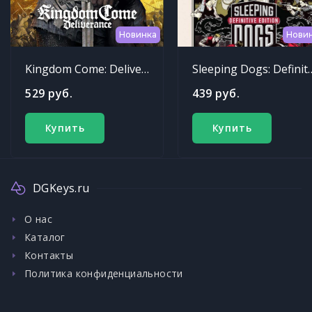
Новинка
Нови
Kingdom Come: Deliverance
Sleeping Dogs: Def
529 руб.
439 руб.
Купить
Купить
DGKeys.ru
О нас
Каталог
Контакты
Политика конфиденциальности