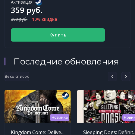
Активация:
359 руб.
399 руб.
10% скидка
Купить
Последние обновления
Весь список
Новинка
Нови
Kingdom Come: Deliverance
Sleeping Dogs: Def