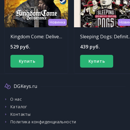
Новинка
Нови
Kingdom Come: Deliverance
Sleeping Dogs: Def
529 руб.
439 руб.
Купить
Купить
DGKeys.ru
О нас
Каталог
Контакты
Политика конфиденциальности