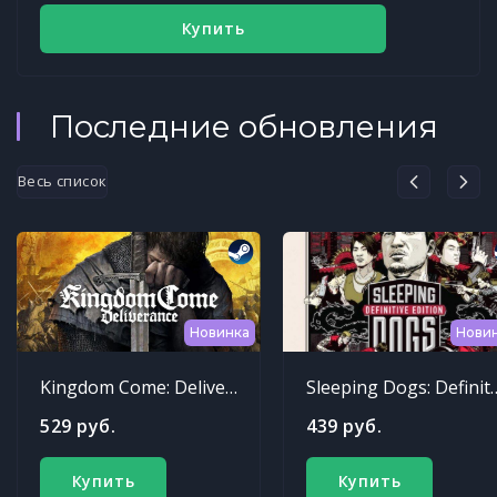
Купить
Последние обновления
Весь список
Новинка
Нови
Kingdom Come: Deliverance
Sleeping Dogs: Def
529 руб.
439 руб.
Купить
Купить