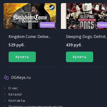
Новинка
Нови
Kingdom Come: Deliverance
Sleeping Dogs: Def
529 руб.
439 руб.
Купить
Купить
DGKeys.ru
О нас
Каталог
Контакты
Политика конфиденциальности