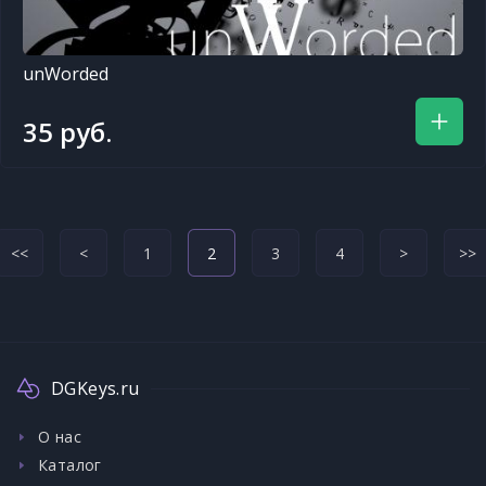
unWorded
35 руб.
<<
<
1
2
3
4
>
>>
DGKeys.ru
О нас
Каталог