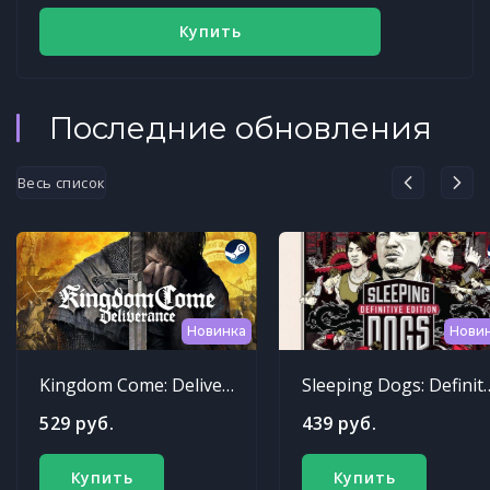
Купить
Последние обновления
Весь список
Новинка
Нови
Kingdom Come: Deliverance
Sleeping Dogs: Def
529 руб.
439 руб.
Купить
Купить