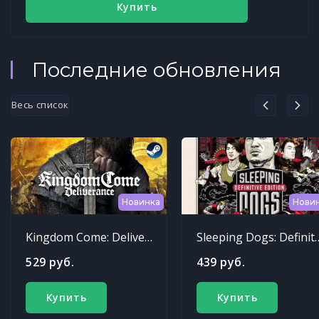
Купить
Последние обновления
Весь список
Новинка
Нови
Kingdom Come: Deliverance
Sleeping Dogs: Def
529 руб.
439 руб.
Купить
Купить