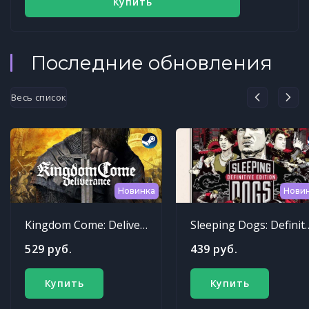
Купить
Последние обновления
Весь список
Новинка
Нови
Kingdom Come: Deliverance
Sleeping Dogs: Def
529 руб.
439 руб.
Купить
Купить