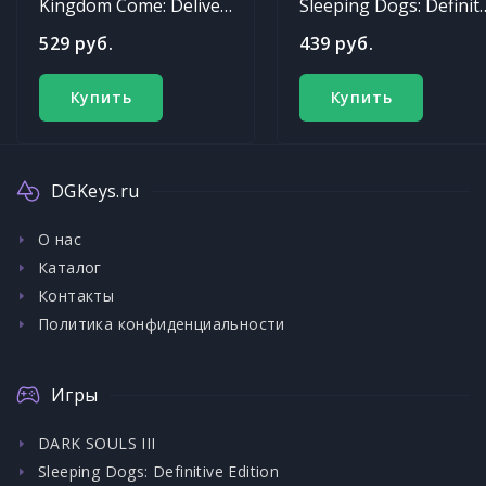
Kingdom Come: Deliverance
Sleeping Dogs: Def
529 руб.
439 руб.
Купить
Купить
DGKeys.ru
О нас
Каталог
Контакты
Политика конфиденциальности
Игры
DARK SOULS III
Sleeping Dogs: Definitive Edition