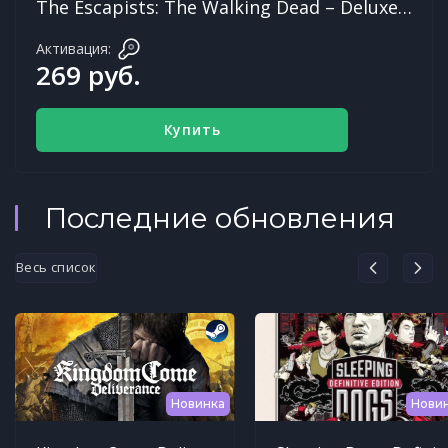
The Escapists: The Walking Dead – Deluxe Edition
Активация:
269 руб.
Купить
Последние обновления
Весь список
Новинка
Нови