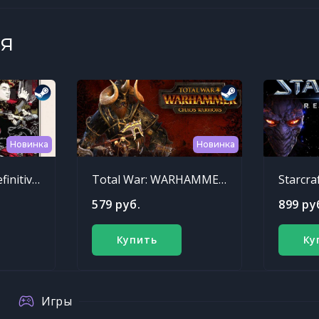
я
Новинка
Новинка
Sleeping Dogs: Definitive Edition
Total War: WARHAMMER - Chaos Warriors Race Pack
Starcra
579 руб.
899 ру
Купить
Ку
Игры