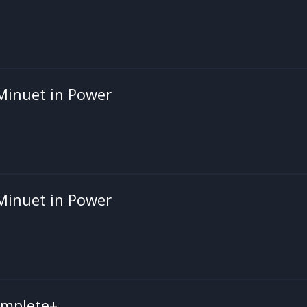
Minuet in Power
Minuet in Power
omplete+