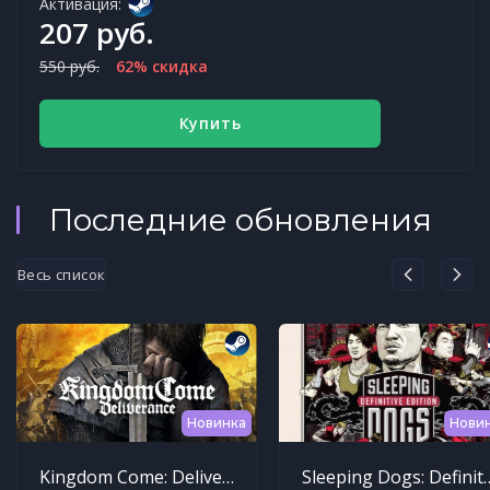
Активация:
207 руб.
550 руб.
62% скидка
Купить
Последние обновления
Весь список
Новинка
Нови
Kingdom Come: Deliverance
Sleeping Dogs: Def