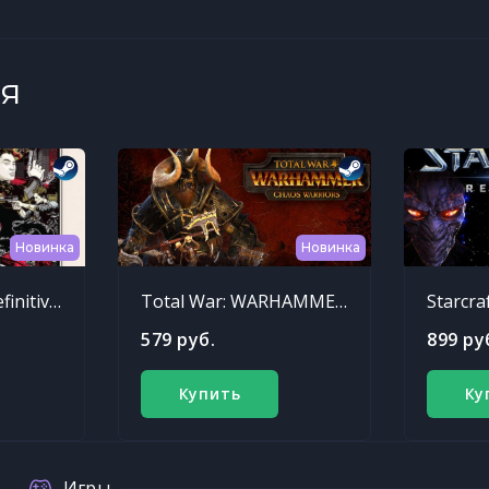
я
Новинка
Новинка
Sleeping Dogs: Definitive Edition
Total War: WARHAMMER - Chaos Warriors Race Pack
Starcra
579 руб.
899 ру
Купить
Ку
Игры