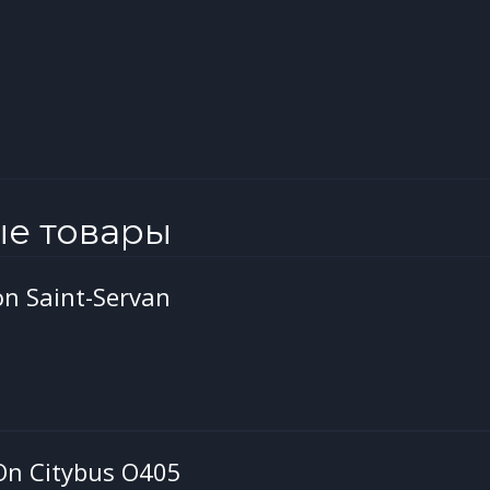
ые товары
n Saint-Servan
On Citybus O405