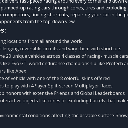
delivers fast-paced racing around every corner and down ev
 pumped-up racing cars through cones, tires and exploding 
 competitors, finding shortcuts, repairing your car in the pi
opponents from the top-down view.
s:
cing locations from all around the world
llenging reversible circuits and vary them with shortcuts
e 20 unique vehicles across 4 classes of racing- muscle cars
es like Evo GT, world endurance championship like Protech 
rs like Apex
e of vehicle with one of the 8 colorful skins offered
ds to play with 4Player Split-screen Multiplayer Races
op honors with extensive Friends and Global Leaderboards
interactive objects like cones or exploding barrels that make
vironmental conditions affecting the drivable surface-Snow