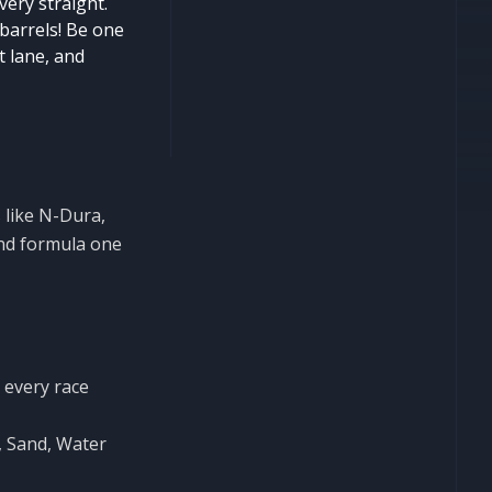
ery straight.
barrels! Be one
t lane, and
 like N-Dura,
and formula one
 every race
, Sand, Water