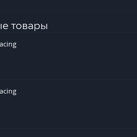
ые товары
acing
acing