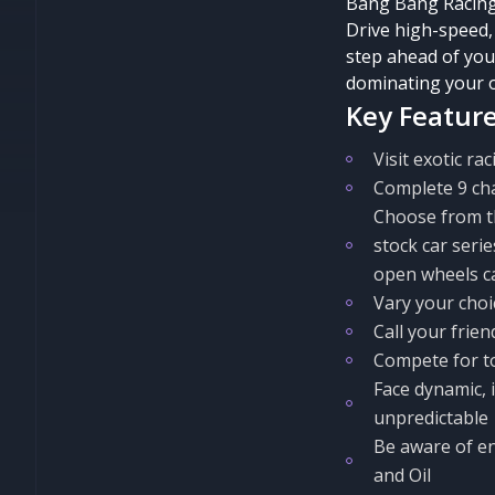
Bang Bang Racing 
Drive high-speed,
step ahead of your
dominating your 
Key Feature
Visit exotic ra
Complete 9 cha
Choose from th
stock car seri
open wheels ca
Vary your choic
Call your frien
Compete for t
Face dynamic, 
unpredictable
Be aware of en
and Oil