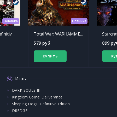
Новинка
Новинка
Sleeping Dogs: Definitive Edition
Total War: WARHAMMER - Chaos Warriors Race Pack
Starcra
579 руб.
899 ру
Купить
Ку
Игры
DARK SOULS III
Kingdom Come: Deliverance
Sleeping Dogs: Definitive Edition
DREDGE