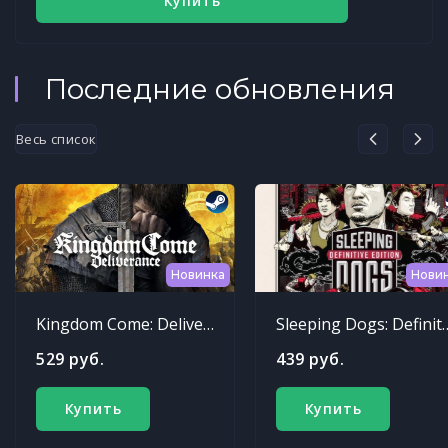
Купить
Последние обновления
Весь список
Новинка
Нови
Kingdom Come: Deliverance
Sleeping Dogs: Def
529 руб.
439 руб.
Купить
Купить