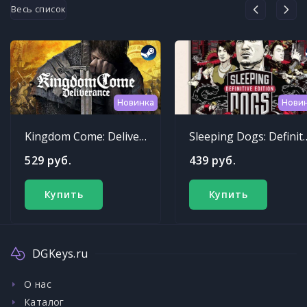
Весь список
Новинка
Нови
Kingdom Come: Deliverance
Sleeping Dogs: Def
529 руб.
439 руб.
Купить
Купить
DGKeys.ru
О нас
Каталог