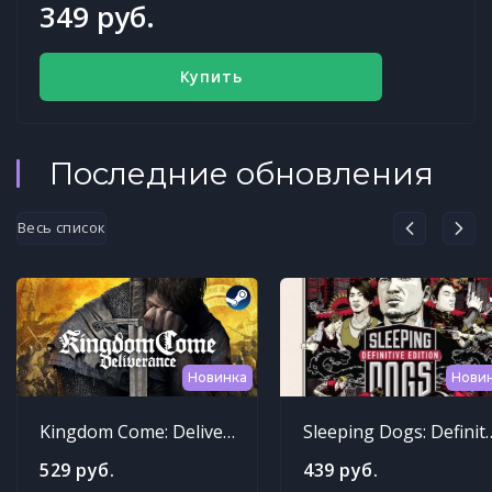
349 руб.
Купить
Последние обновления
Весь список
Новинка
Нови
Kingdom Come: Deliverance
Sleeping Dogs: Def
529 руб.
439 руб.