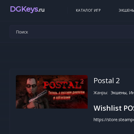
DGKeys
.ru
КАТАЛОГ ИГР
ЭКШЕН
Postal 2
Жанры:
Экшены, Ин
Wishlist P
https://store.stea