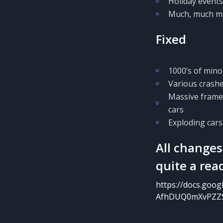
Holiday events
Much, much m
Fixed
1000’s of mino
Various crash
Massive framer
cars
Exploding cars 
All changes
quite a read
https://docs.go
AfhDUQ0mXvPZZSE