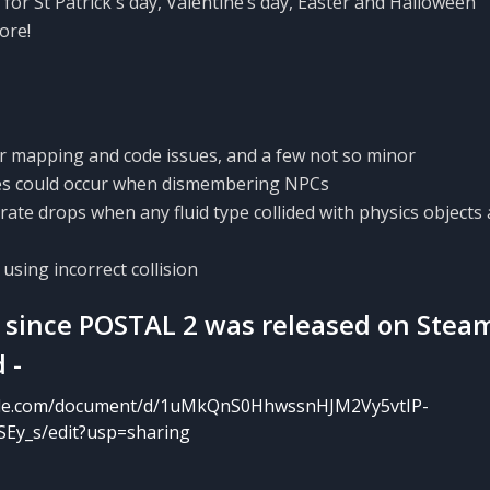
 for St Patrick's day, Valentine’s day, Easter and Halloween
ore!
r mapping and code issues, and a few not so minor
es could occur when dismembering NPCs
ate drops when any fluid type collided with physics objects
using incorrect collision
 since POSTAL 2 was released on Steam,
 -
ogle.com/document/d/1uMkQnS0HhwssnHJM2Vy5vtIP-
y_s/edit?usp=sharing