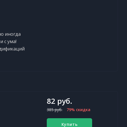
но иногда
 с ума!
одификаций
82 руб.
385 руб.
79% скидка
Купить