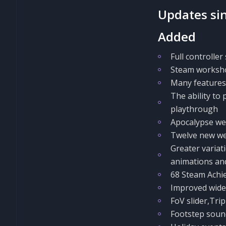
Updates sin
Added
Full controlle
Steam worksho
Many features
The ability to
playthrough
Apocalypse we
Twelve new we
Greater variat
animations an
68 Steam Achi
Improved wides
FoV slider,Tri
Footstep sound