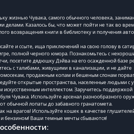
ку жизнью Чувака, самого обычного человека, заним
 делами. Казалось бы, что может пойти не так во вре
лого возвращения книги в библиотеку и получения авто
сайте и ссыте, ища приключений на свою голову в сат
 игре, полной черного юмора. Познакомьтесь с нехорош
чи, посетите дядюшку Дэйва на его осажденной базе р
итесь с талибами, живущими в канализации, и не дайте
омосекам, продажным копам и бешеным слонам порва
ледуйте открытые пространства, населенные людьми с 
 искусственным интеллектом. Заручитесь поддержкой
буля Чувака. Используйте арсенал разнообразного оруж
т обычной лопаты до забавного гранатомета.
ак на врагов! Используйте кошек в качестве глушителе
й и бензином! Ваши темные мечты сбываются!
особенности: