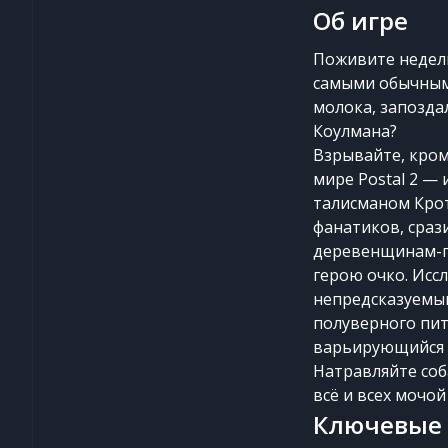
Об игре
Поживите недель
самыми обычными
молока, запозда
Коулмана?
Взрывайте, кром
мире Postal 2 —
талисманом Крот
фанатиков, сраз
деревенщинам-г
герою очко. Исс
непредсказуемым
полуверного пит
варьирующийся о
Натравляйте соб
всё и всех мочо
Ключевые 