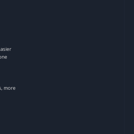
asier
 one
s, more