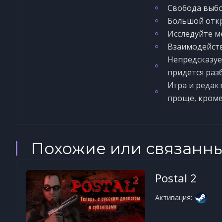
Свобода выбор
Большой отк
Исследуйте м
Взаимодейств
Непредсказуе
придется раз
Игра и редак
проще, кроме
Похожие или связанн
Postal 2
Активация: