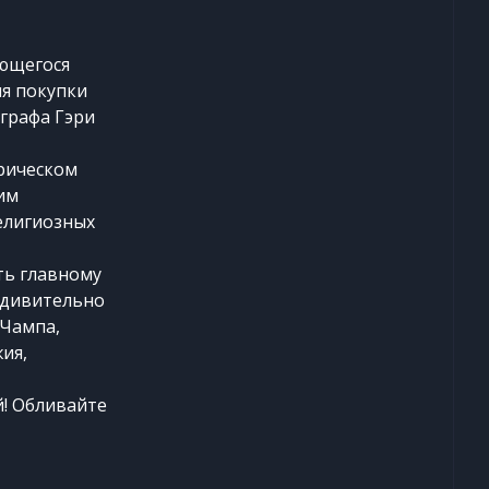
ающегося
мя покупки
графа Гэри
ирическом
им
елигиозных
ть главному
удивительно
 Чампа,
ия,
й! Обливайте