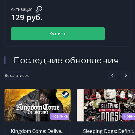
Активация:
129 руб.
Купить
Последние обновления
Весь список
Новинка
Нови
Kingdom Come: Deliverance
Sleeping Dogs: Def