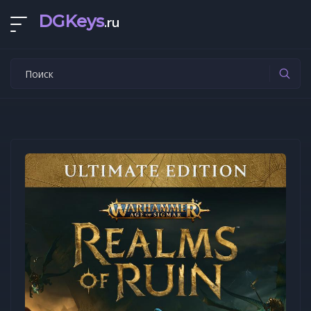
DGKeys
.ru