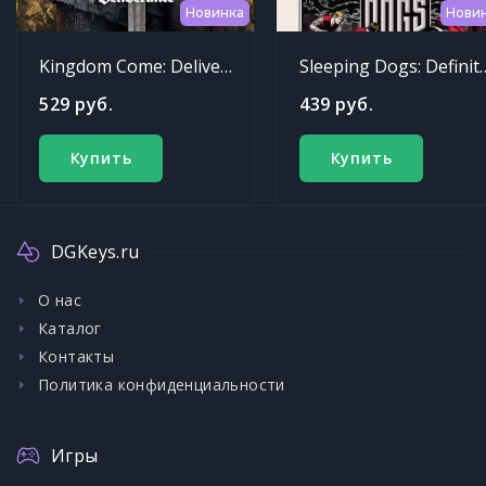
Новинка
Нови
Kingdom Come: Deliverance
Sleeping Dogs: Def
529 руб.
439 руб.
Купить
Купить
DGKeys.ru
О нас
Каталог
Контакты
Политика конфиденциальности
Игры