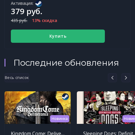
Активация:
379 руб.
435 руб.
13% скидка
Купить
Последние обновления
Весь список
Новинка
Нови
Kingdom Come: Deliverance
Sleeping Dogs: Def