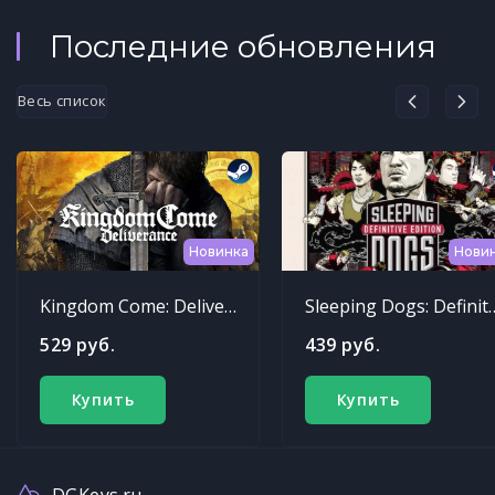
Последние обновления
Весь список
Новинка
Нови
Kingdom Come: Deliverance
Sleeping Dogs: Def
529 руб.
439 руб.
Купить
Купить
DGKeys.ru