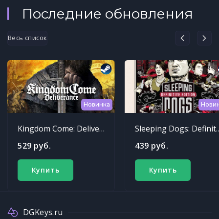
Последние обновления
Весь список
Новинка
Нови
Kingdom Come: Deliverance
Sleeping Dogs: Def
529 руб.
439 руб.
Купить
Купить
DGKeys.ru