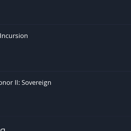
 Incursion
nor II: Sovereign
я