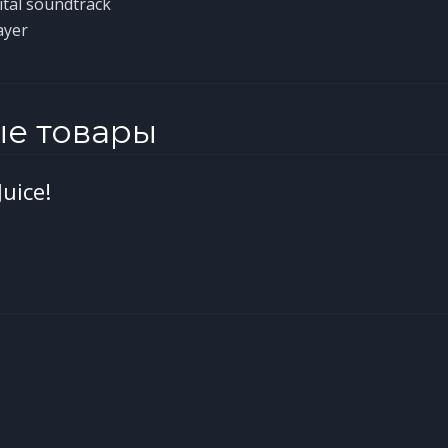
ital soundtrack
ayer
ые товары
uice!