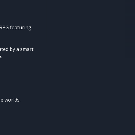
 RPG featuring
ated by a smart
.
se worlds.