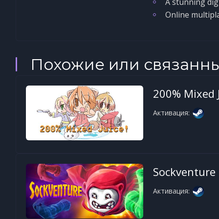
A stunning dig
Online multipl
Похожие или связанн
200% Mixed J
Активация:
Sockventure
Активация: