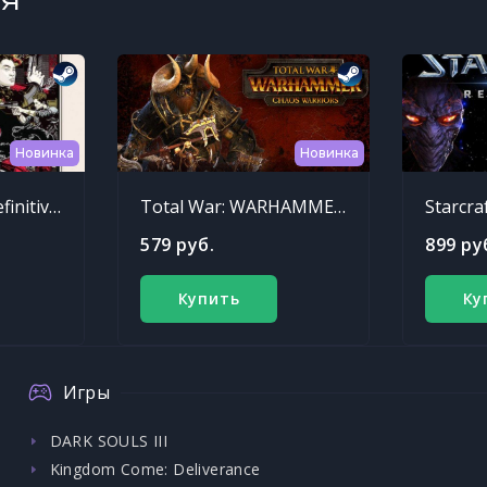
Новинка
Новинка
Sleeping Dogs: Definitive Edition
Total War: WARHAMMER - Chaos Warriors Race Pack
Starcra
579 руб.
899 ру
Купить
Ку
Игры
DARK SOULS III
Kingdom Come: Deliverance