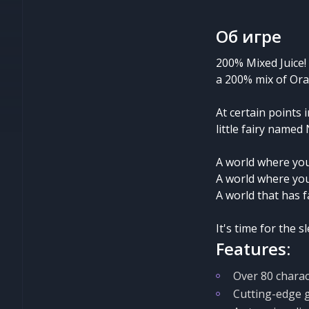
Об игре
200% Mixed Juice!
a 200% mix of Ora
At certain points 
little fairy named
A world where you'
A world where you
A world that has f
It's time for the 
Features:
Over 80 charac
Cutting-edge g