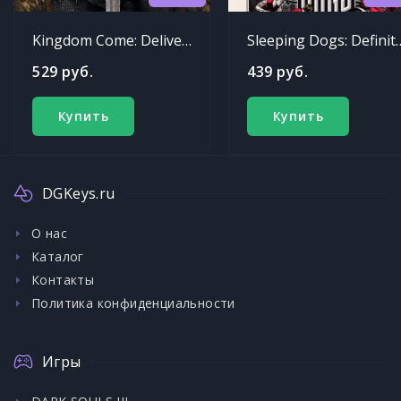
Kingdom Come: Deliverance
Sleeping Dogs: Def
529 руб.
439 руб.
Купить
Купить
DGKeys.ru
О нас
Каталог
Контакты
Политика конфиденциальности
Игры