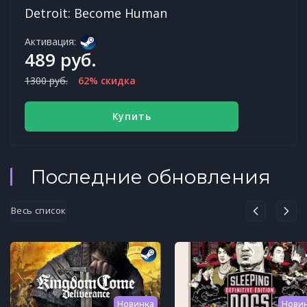
Detroit: Become Human
Активация:
489 руб.
1300 руб.
62% скидка
Купить
Последние обновления
Весь список
Новинка
Нови