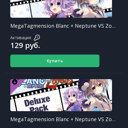
MegaTagmension Blanc + Neptune VS Zombies
Активация:
129 руб.
Купить
MegaTagmension Blanc + Neptune VS Zombies Deluxe DLC