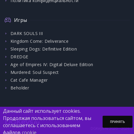
Политика конфиденциальности
Игры
DARK SOULS III
Kingdom Come: Deliverance
Sleeping Dogs: Definitive Edition
DREDGE
Age of Empires IV: Digital Deluxe Edition
Murdered: Soul Suspect
Cat Cafe Manager
Beholder
Данный сайт использует cookies.
Продолжая пользоваться сайтом, вы
DGKeys
.ru
ПРИНЯТЬ
соглашаетесь с использованием
DGKeys.ru 2020—2026
файлов
cookie