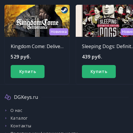
Новинка
Нови
Kingdom Come: Deliverance
Sleeping Dogs: Def
529 руб.
439 руб.
Купить
Купить
DGKeys.ru
О нас
Каталог
Контакты