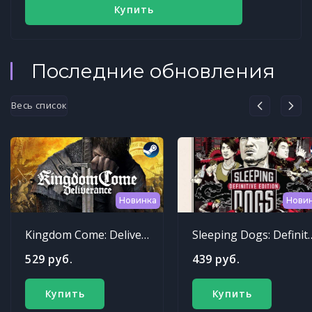
Купить
Последние обновления
Весь список
Новинка
Нови
Kingdom Come: Deliverance
Sleeping Dogs: Def
529 руб.
439 руб.
Купить
Купить