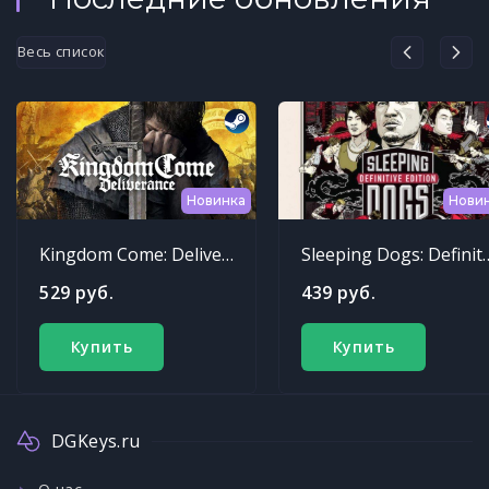
Весь список
Новинка
Нови
Kingdom Come: Deliverance
Sleeping Dogs: Def
529 руб.
439 руб.
Купить
Купить
DGKeys.ru