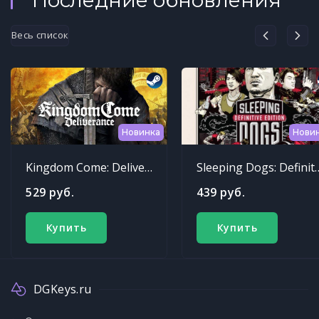
Весь список
Новинка
Нови
Kingdom Come: Deliverance
Sleeping Dogs: Def
529 руб.
439 руб.
Купить
Купить
DGKeys.ru